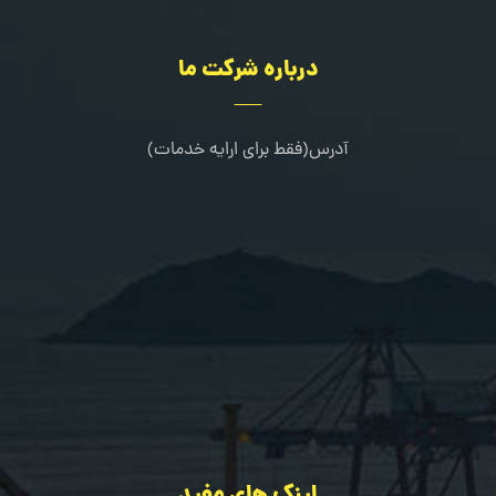
درباره شرکت ما
آدرس(فقط برای ارایه خدمات)
کرج-طالقانی شمالی-خیابان مرجان-جنب کلینیک دندانپزشکی خانواده
02636322667
09109216080
لینک های مفید