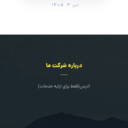
تیر ۴, ۱۴۰۵
درباره شرکت ما
آدرس(فقط برای ارایه خدمات)
کرج-طالقانی شمالی-خیابان مرجان-جنب کلینیک دندانپزشکی خانواده