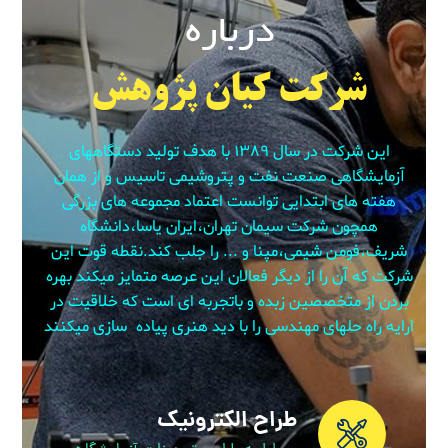
درباره
شرکت کیان پژوهش
این شرکت در سال ۱۳۸۹ با هدف تولید دستگاههای
آزمایشگاهی صنعت نفت و پتروشیمی تاسیس و از همان
هفته های ابتدایی توانست اعتماد مجموعه های بزرگی
همچون شرکت سیمان تهران،ایران یاسا،دانشگاه
شریف،فومن شیمی،مپنا و ... را جلب کند.نقطه قوت این
شرکت که آن را از دیگر فعالان این عرصه متمایز میکند بهره
بردن از متخصصین زبده و باتجربه ای است که خلاقیت در
ارایه راه حلهای مهندسی را با دید هنری پیاده سازی میکنند
طراح الکترونیک