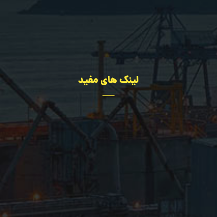
02636322667
09109216080
لینک های مفید
تجهیزات
مهندسی
درباره ما
اخبار سایت
پروژه ها
تماس با ما
سؤالات عمومی