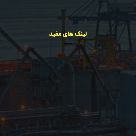
09109216080
لینک های مفید
تجهیزات
مهندسی
درباره ما
اخبار سایت
پروژه ها
تماس با ما
سؤالات عمومی
سایر خدمات