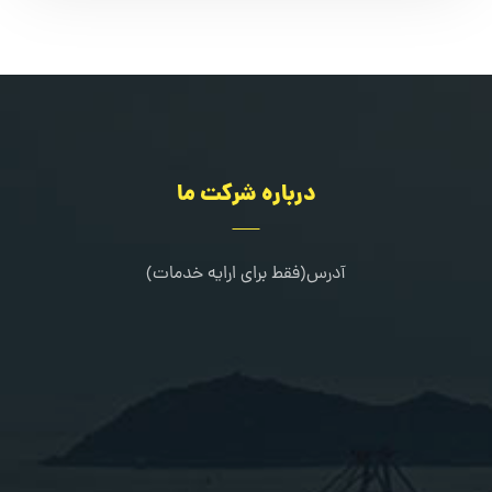
درباره شرکت ما
آدرس(فقط برای ارایه خدمات)
کرج-طالقانی شمالی-خیابان مرجان-جنب کلینیک دندانپزشکی خانواده
02636322667