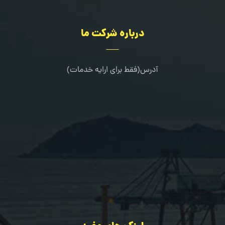
درباره شرکت ما
آدرس(فقط برای ارایه خدمات)
کرج-طالقانی شمالی-خیابان مرجان-جنب کلینیک دندانپزشکی خانواده
02636322667
09109216080