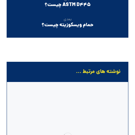
ASTM D445 چیست؟
بعدی
حمام ویسکوزیته چیست؟
نوشته های مرتبط ...