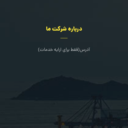
درباره شرکت ما
آدرس(فقط برای ارایه خدمات)
کرج-طالقانی شمالی-خیابان مرجان-جنب کلینیک دندانپزشکی خانواده
02636322667
09109216080