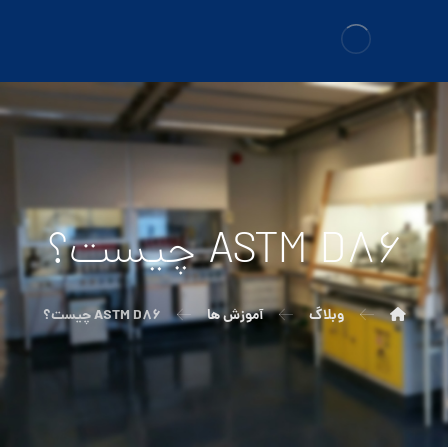
ASTM D86 چیست؟
وبلاگ
آموزش ها
ASTM D86 چیست؟