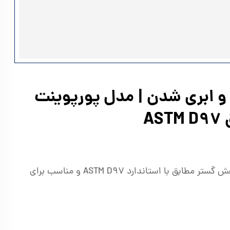
و ابری شدن | مدل پورپوینت
A
بررسی تخصصی دستگاه تست نقطه ریزش شرکت کیان پژوهش گستر مطابق با استاندارد ASTM D97 و مناسب برای