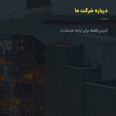
درباره شرکت ما
آدرس(فقط برای ارایه خدمات)
کرج-طالقانی شمالی-خیابان مرجان-جنب کلینیک دندانپزشکی خانو
02636322667
09109216080