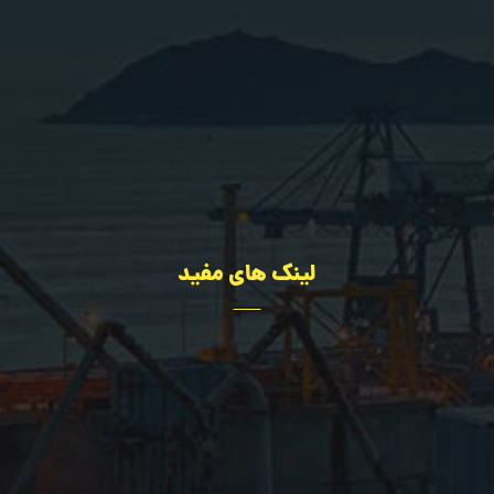
کرج-طالقانی شمالی-خیابان مرجان-جنب کلینیک دندانپزشکی خانواده
02636322667
09109216080
لینک های مفید
تجهیزات
مهندسی
درباره ما
اخبار سایت
پروژه ها