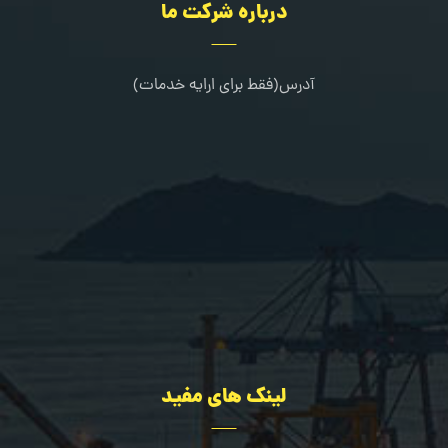
درباره شرکت ما
آدرس(فقط برای ارایه خدمات)
کرج-طالقانی شمالی-خیابان مرجان-جنب کلینیک دندانپزشکی خانواده
02636322667
09109216080
لینک های مفید