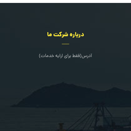
درباره شرکت ما
آدرس(فقط برای ارایه خدمات)
کرج-طالقانی شمالی-خیابان مرجان-جنب کلینیک دندانپزشکی خانواده
02636322667
09109216080