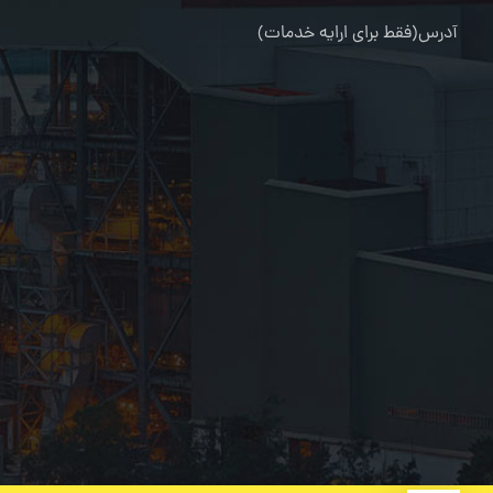
آدرس(فقط برای ارایه خدمات)
کرج-طالقانی شمالی-خیابان مرجان-جنب کلینیک دندانپزشکی خانو
02636322667
09109216080