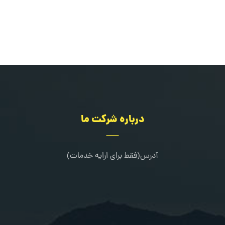
درباره شرکت ما
آدرس(فقط برای ارایه خدمات)
کرج-طالقانی شمالی-خیابان مرجان-جنب کلینیک دندانپزشکی خانواده