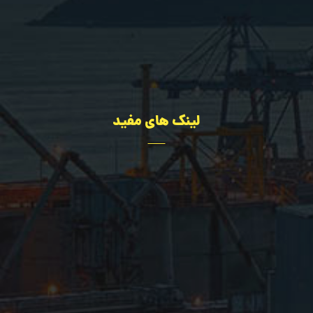
02636322667
09109216080
لینک های مفید
تجهیزات
مهندسی
درباره ما
اخبار سایت
پروژه ها
تماس با ما
سؤالات عمومی