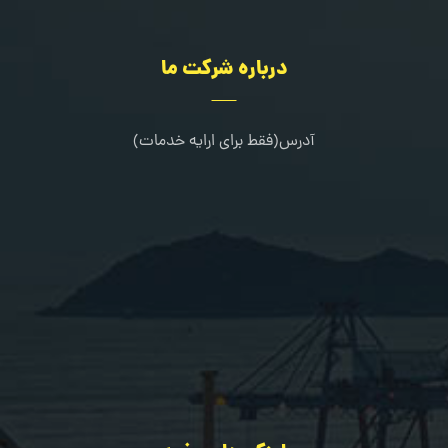
درباره شرکت ما
آدرس(فقط برای ارایه خدمات)
کرج-طالقانی شمالی-خیابان مرجان-جنب کلینیک دندانپزشکی خانواده
02636322667
09109216080